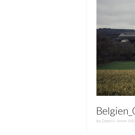
Belgien
by
Dom
12. Januar 202