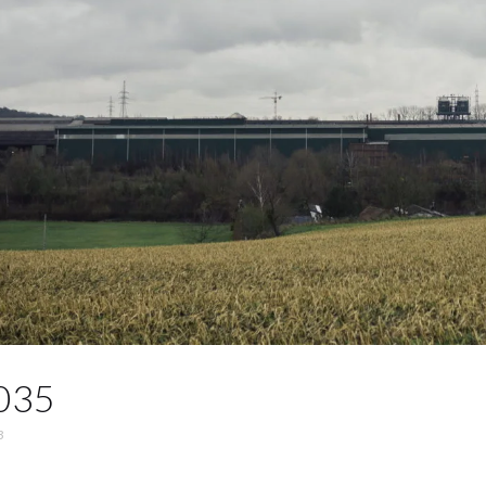
_035
3