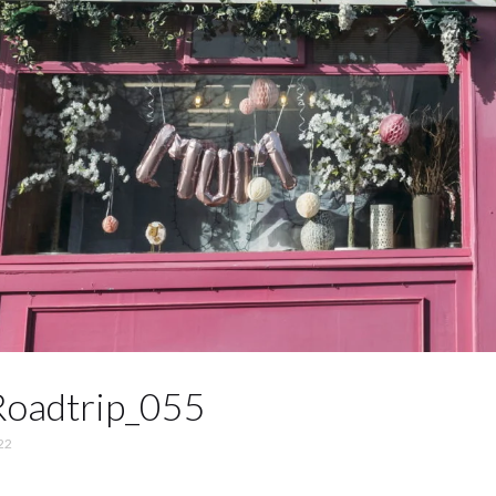
Roadtrip_055
22