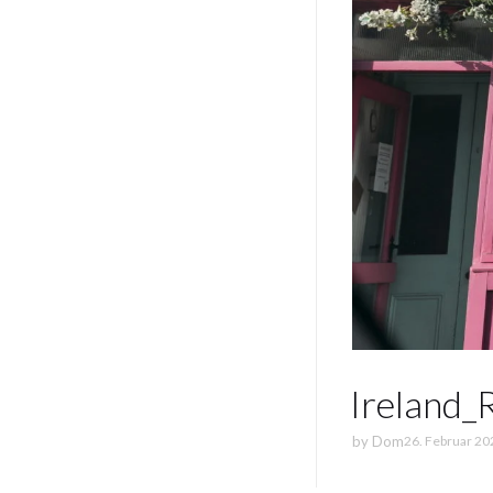
Ireland_
by
Dom
26. Februar 20