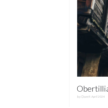
Obertil
by
Dom
9. April 2024