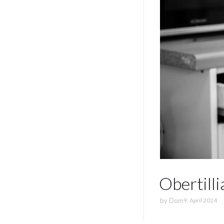
Obertil
by
Dom
9. April 2024