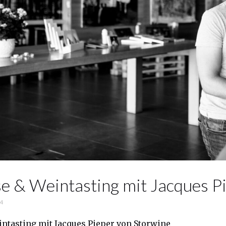
e & Weintasting mit Jacques P
24
ntasting mit Jacques Pieper von Storwine