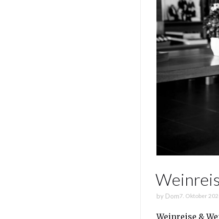
Weinreis
by
Dom
7. Oktober 20
Weinreise & Wei