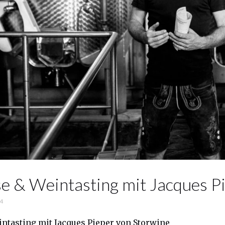
e & Weintasting mit Jacques P
24
ntasting mit Jacques Pieper von Storwine