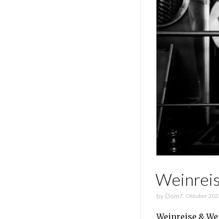
Weinreis
by
Dom
7. Oktober 20
Weinreise & Wei