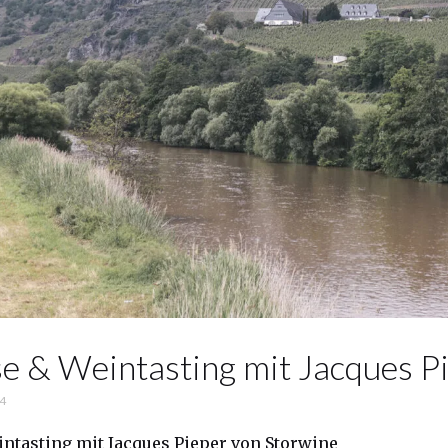
e & Weintasting mit Jacques P
24
ntasting mit Jacques Pieper von Storwine